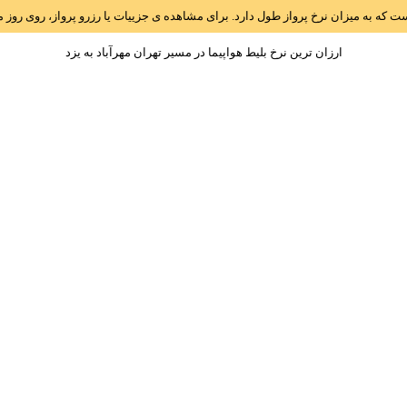
است که به میزان نرخ پرواز طول دارد. برای مشاهده ی جزییات یا رزرو پرواز، روی رو
ارزان ترین نرخ بلیط هواپیما در مسیر تهران مهرآباد به يزد