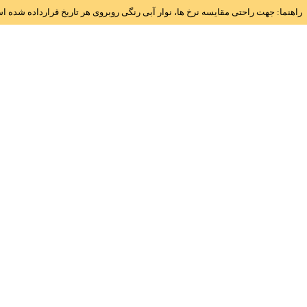
راهنما: جهت راحتی مقایسه نرخ ها، نوار آبی رنگی روبروی هر تاریخ قرارداده شده 